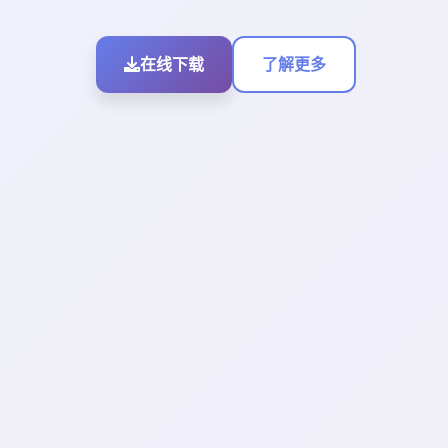
在线下载
了解更多