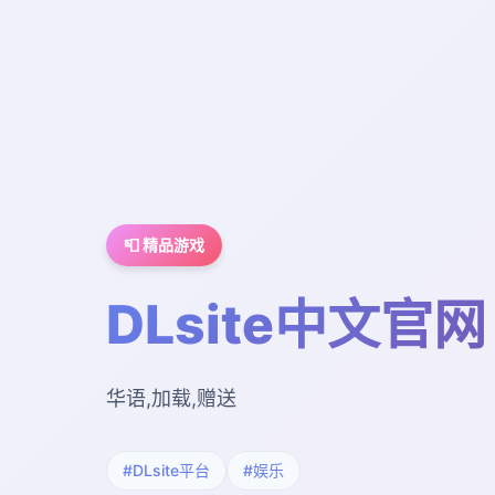
📮 精品游戏
DLsite中文官网
华语,加载,赠送
#DLsite平台
#娱乐