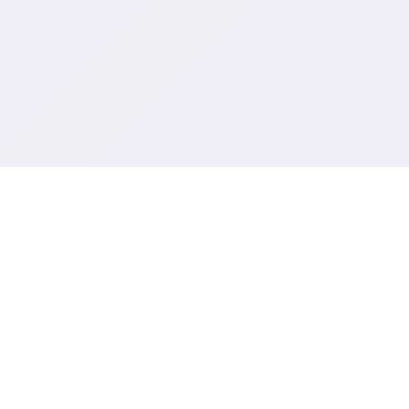
🎪 游戏简介