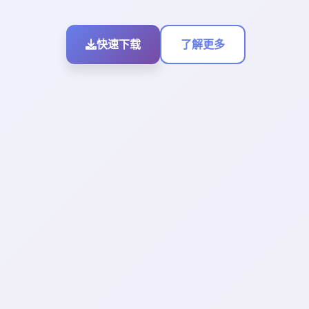
快速下载
了解更多