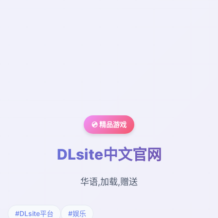
💿 精品游戏
DLsite中文官网
华语,加载,赠送
#DLsite平台
#娱乐