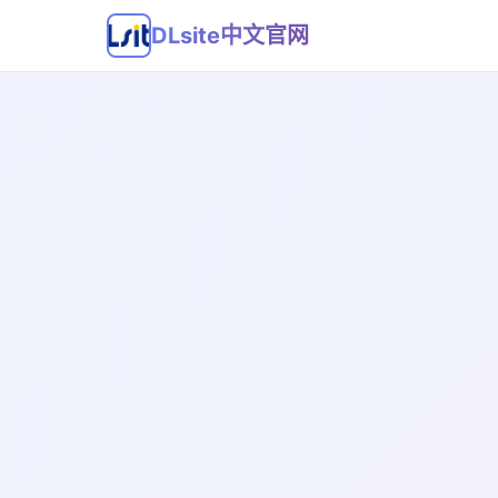
DLsite中文官网