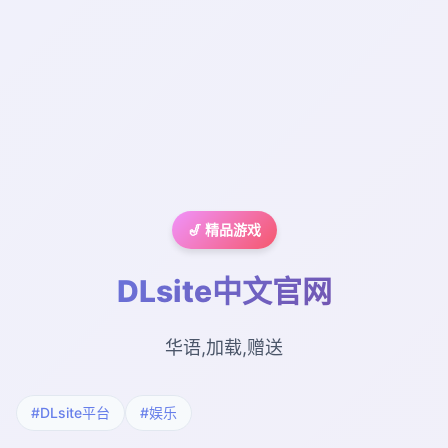
🎷 精品游戏
DLsite中文官网
华语,加载,赠送
#DLsite平台
#娱乐