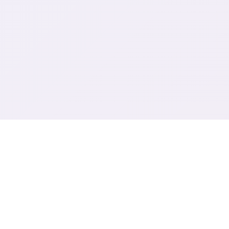
✨ 游戏说明