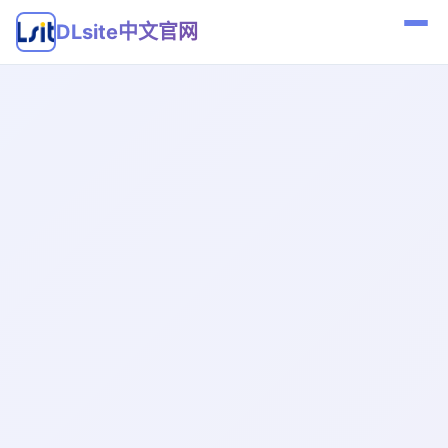
DLsite中文官网