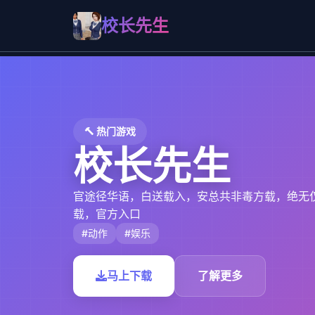
校长先生
🔨 热门游戏
校长先生
官途径华语，白送载入，安总共非毒方载，绝无
载，官方入口
#动作
#娱乐
马上下载
了解更多