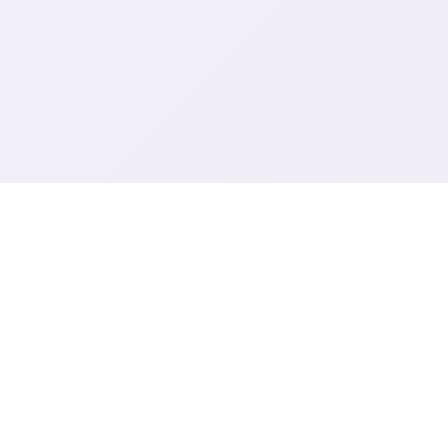
🔗 游戏说明