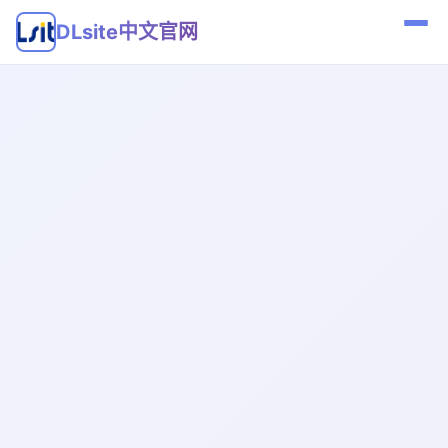
DLsite中文官网