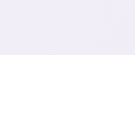
⚔️ 玩法说明