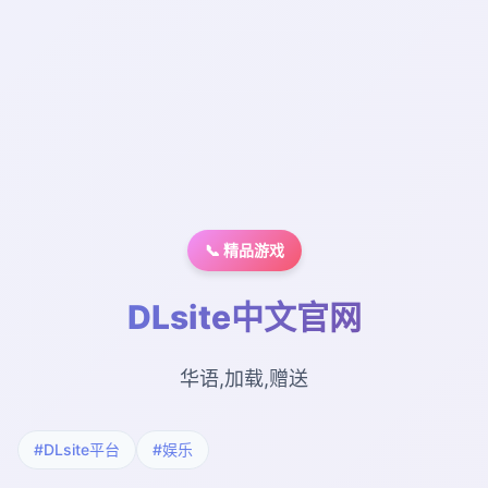
📞 精品游戏
DLsite中文官网
华语,加载,赠送
#DLsite平台
#娱乐