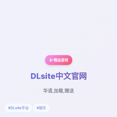
🎻 精品游戏
DLsite中文官网
华语,加载,赠送
#DLsite平台
#娱乐