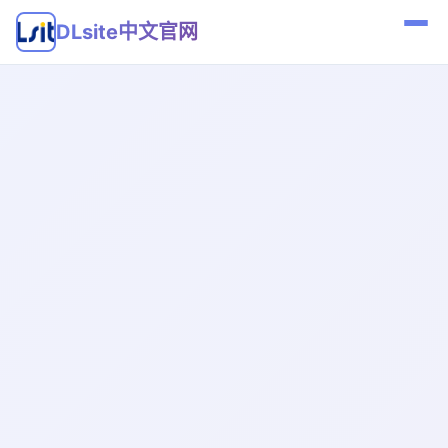
DLsite中文官网