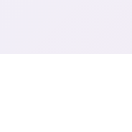
🎵 游戏简介