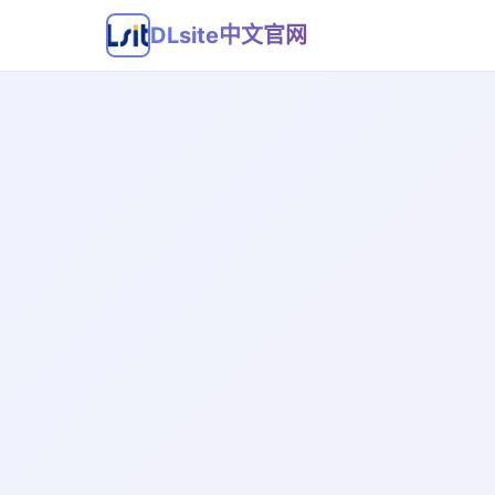
DLsite中文官网