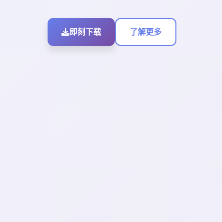
即刻下载
了解更多