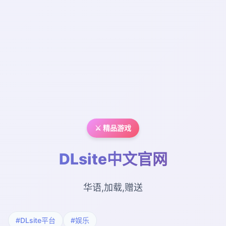
⚔️ 精品游戏
DLsite中文官网
华语,加载,赠送
#DLsite平台
#娱乐