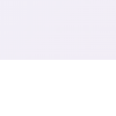
🖥️ 详细介绍