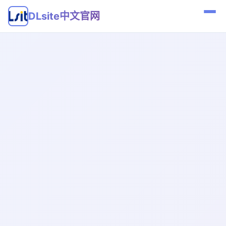
DLsite中文官网