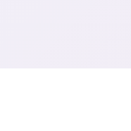
📝 产品详情