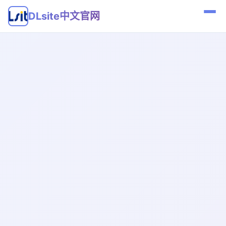
DLsite中文官网