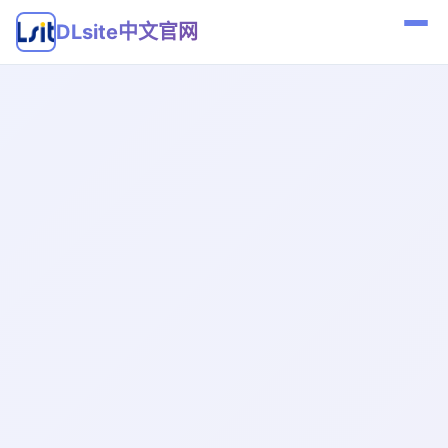
DLsite中文官网