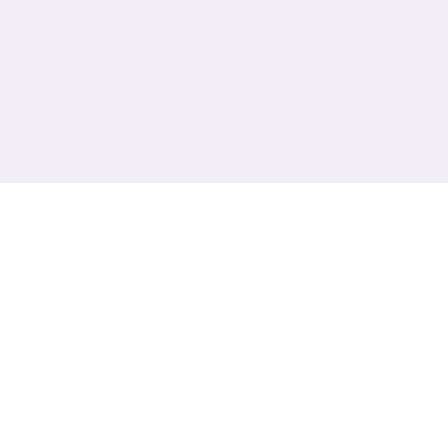
📪 玩法介绍