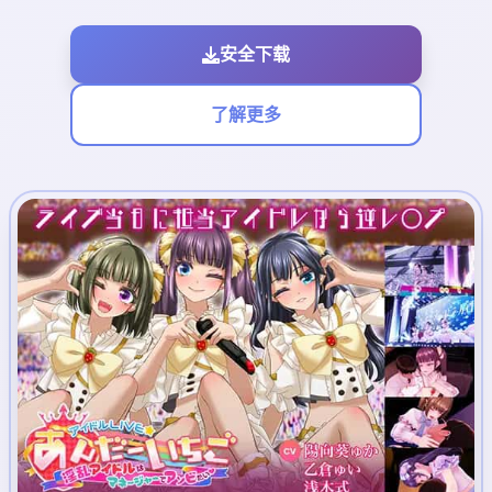
安全下载
了解更多