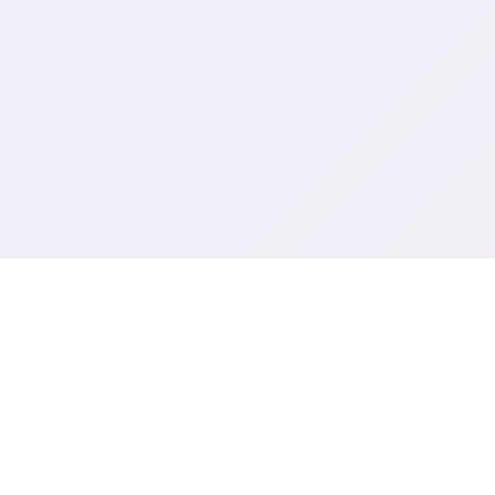
🎺 玩法说明