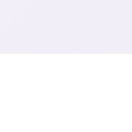
🎛️ 产品介绍