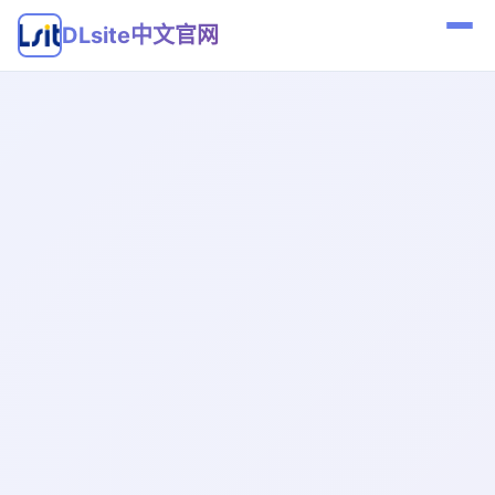
DLsite中文官网