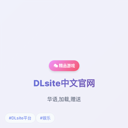
🎭 精品游戏
DLsite中文官网
华语,加载,赠送
#DLsite平台
#娱乐